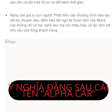
sao cho chuẩn hóa tối ưu và tiết kiệm thời gian.
​Nâng cao giá trị con người: Phát triển các chương trình đào tạo
nội bộ chuyên sâu, đảm bảo đội ngũ kỹ thuật viên của Alpha
Car không chỉ có tay nghề cao mà còn thấu hiểu và tận tâm với
nhu cầu của từng khách hàng.
Ý NGHĨA ĐẰNG SAU CÁI
TÊN “ALPHA CAR”