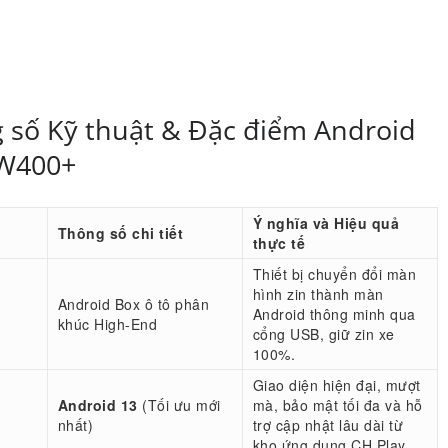
 số Kỹ thuật & Đặc điểm Android
 W400+
Ý nghĩa và Hiệu quả
Thông số chi tiết
thực tế
Thiết bị chuyển đổi màn
hình zin thành màn
Android Box ô tô phân
Android thông minh qua
khúc High-End
cổng USB, giữ zin xe
100%.
Giao diện hiện đại, mượt
Android 13
(Tối ưu mới
mà, bảo mật tối đa và hỗ
nhất)
trợ cập nhật lâu dài từ
kho ứng dụng CH Play.