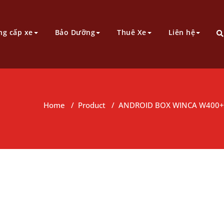
ng cấp xe
Bảo Dưỡng
Thuê Xe
Liên hệ
Home
/
Product
/
ANDROID BOX WINCA W400+