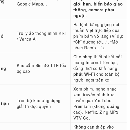
ng
Google Maps…
giới hạn, biển báo giao
thông, camera phạt
nguội
.
Ra lệnh bằng giọng nói
thuần Việt trực tiếp qua
Trợ lý ảo thông minh Kiki
nói
phím bấm vô lăng (Ví dụ:
/ Winca AI
“Chỉ đường tới…”, “Mở
nhạc Remix…”).
Cho phép thiết bị kết nối
mạng Internet liên tục,
Khe cắm Sim 4G LTE tốc
ộng
đồng thời có khả năng
độ cao
phát Wi-Fi
cho toàn bộ
người ngồi trên xe.
Xem phim, nghe nhạc,
xem truyền hình trực
Trọn bộ kho ứng dụng
tuyến qua YouTube
 tiện
giải trí độc quyền
Premium (không quảng
cáo), Netflix, Zing MP3,
VTV Go.
Không can thiệp vào