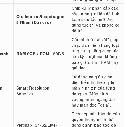
Chip xử lý phân cấp cao
cấp, mang lại tốc độ tính
Qualcomm Snapdragon
toán siêu tốc, mở ứng
8 Nhân (Đời cao)
dụng tức thì và không có
độ trễ.
Cấu hình “quái vật” giúp
chạy đa nhiệm hàng loạt
ứng dụng nặng cùng lúc
mạnh
RAM 8GB / ROM 128GB
cực kỳ mượt mà, không
bao giờ lo tràn RAM hay
giật lag.
Tự động co giãn giao
diện hiển thị theo tỷ lệ
àn
Smart Resolution
màn hình zin của từng
Adaptive
dòng xe (Màn hình
vuông, màn ngang dài
hay màn dọc Tesla).
Tích hợp sẵn bản đồ bản
quyền thông minh, tự
Vietmap (S1/S2/Live),
động
cảnh báo tốc độ