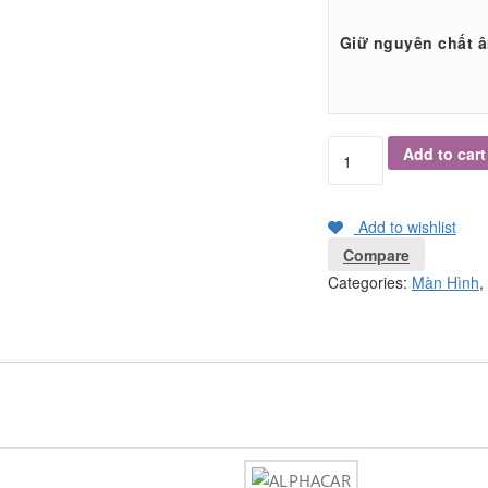
Giữ nguyên chất 
Add to cart
Add to wishlist
Compare
Categories:
Màn Hình
,