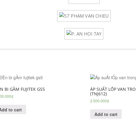
N BI GẦM FUJITEK GS5
ÁP SUẤT LỐP VAN TR
(TNJ612)
800.000
₫
2.500.000
₫
Add to cart
Add to cart