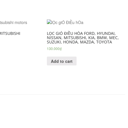
ITSUBISHI
LỌC GIÓ ĐIỀU HÒA FORD, HYUNDAI,
NISSAN, MITSUBISHI, KIA, BMW, MEC,
SUZUKI, HONDA, MAZDA, TOYOTA
130.000
₫
Add to cart