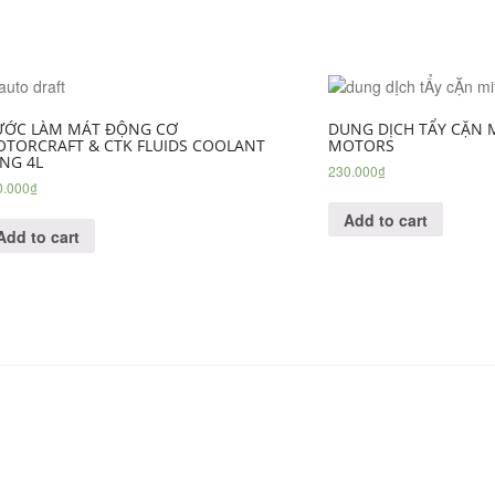
ỚC LÀM MÁT ĐỘNG CƠ
DUNG DỊCH TẨY CẶN M
TORCRAFT & CTK FLUIDS COOLANT
MOTORS
NG 4L
230.000
₫
0.000
₫
Add to cart
Add to cart