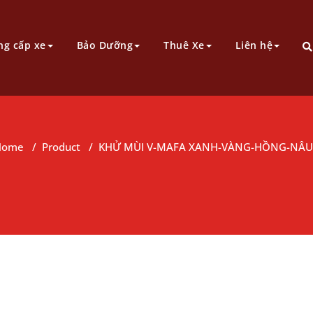
ng cấp xe
Bảo Dưỡng
Thuê Xe
Liên hệ
Home
/
Product
/
KHỬ MÙI V-MAFA XANH-VÀNG-HỒNG-NÂU