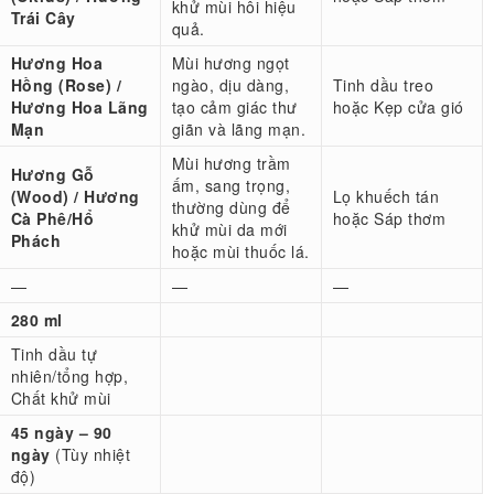
khử mùi hôi hiệu
Trái Cây
quả.
Hương Hoa
Mùi hương ngọt
Hồng (Rose) /
ngào, dịu dàng,
Tinh dầu treo
Hương Hoa Lãng
tạo cảm giác thư
hoặc Kẹp cửa gió
Mạn
giãn và lãng mạn.
Mùi hương trầm
Hương Gỗ
ấm, sang trọng,
(Wood) / Hương
Lọ khuếch tán
thường dùng để
Cà Phê/Hổ
hoặc Sáp thơm
khử mùi da mới
Phách
hoặc mùi thuốc lá.
—
—
—
280 ml
Tinh dầu tự
nhiên/tổng hợp,
Chất khử mùi
45 ngày – 90
ngày
(Tùy nhiệt
độ)