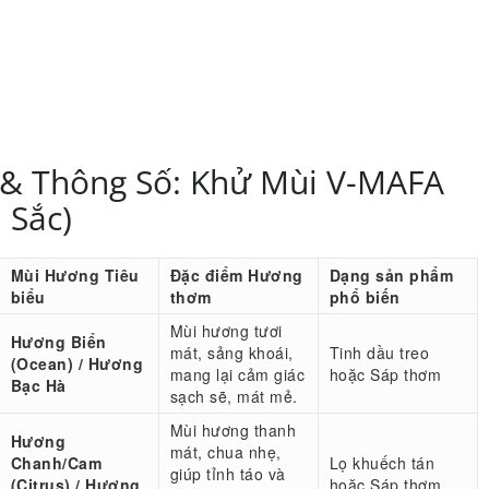
 & Thông Số: Khử Mùi V-MAFA
 Sắc)
Mùi Hương Tiêu
Đặc điểm Hương
Dạng sản phẩm
biểu
thơm
phổ biến
Mùi hương tươi
Hương Biển
mát, sảng khoái,
Tinh dầu treo
(Ocean) / Hương
mang lại cảm giác
hoặc Sáp thơm
Bạc Hà
sạch sẽ, mát mẻ.
Mùi hương thanh
Hương
mát, chua nhẹ,
Chanh/Cam
Lọ khuếch tán
giúp tỉnh táo và
(Citrus) / Hương
hoặc Sáp thơm