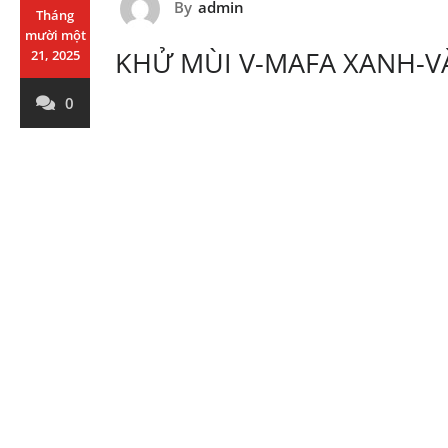
By
admin
Tháng
mười một
KHỬ MÙI V-MAFA XANH-
21, 2025
0