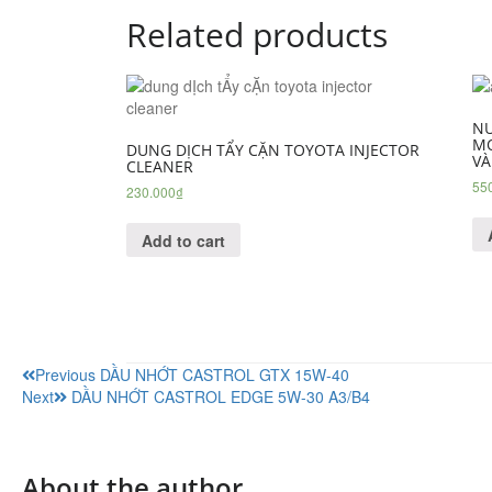
Related products
NƯ
MO
DUNG DỊCH TẨY CẶN TOYOTA INJECTOR
VÀ
CLEANER
55
230.000
₫
Add to cart
Previous
DẦU NHỚT CASTROL GTX 15W-40
Next
DẦU NHỚT CASTROL EDGE 5W-30 A3/B4
About the author