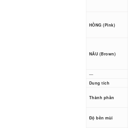
HỒNG (Pink)
NÂU (Brown)
—
Dung tích
Thành phần
Độ bền mùi