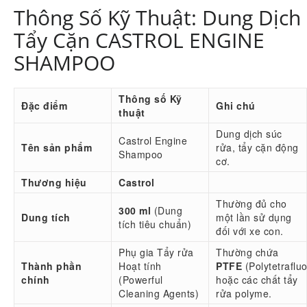
Thông Số Kỹ Thuật: Dung Dịch
Tẩy Cặn CASTROL ENGINE
SHAMPOO
Thông số Kỹ
Đặc điểm
Ghi chú
thuật
Dung dịch súc
Castrol Engine
Tên sản phẩm
rửa, tẩy cặn động
Shampoo
cơ.
Thương hiệu
Castrol
Thường đủ cho
300 ml
(Dung
Dung tích
một lần sử dụng
tích tiêu chuẩn)
đối với xe con.
Phụ gia Tẩy rửa
Thường chứa
Thành phần
Hoạt tính
PTFE
(Polytetraflu
chính
(Powerful
hoặc các chất tẩy
Cleaning Agents)
rửa polyme.