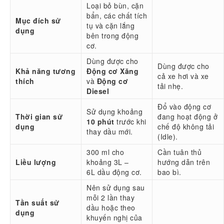
Loại bỏ bùn, cặn
bẩn, các chất tích
Mục đích sử
tụ và cặn lắng
dụng
bên trong động
cơ.
Dùng được cho
Dùng được cho
Khả năng tương
Động cơ Xăng
cả xe hơi và xe
thích
và
Động cơ
tải nhẹ.
Diesel
Đổ vào động cơ
Sử dụng khoảng
Thời gian sử
đang hoạt động ở
10
phút
trước khi
dụng
chế độ không tải
thay dầu mới.
(Idle).
300 ml
cho
Cần tuân thủ
Liều lượng
khoảng
3L –
hướng dẫn trên
6L
dầu động cơ.
bao bì.
Nên sử dụng sau
mỗi
2
lần thay
Tần suất sử
dầu hoặc theo
dụng
khuyến nghị của